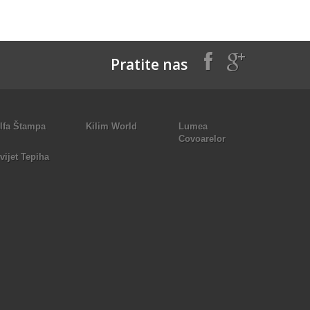
Pratite nas
lfa Štampa
Kilim World
Lumea
Covoarelor
vijet Tepiha