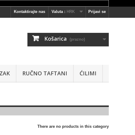
Kontaktirajte nas
Valuta :
HRK
Prijavi se
Košarica
(prazno)
AZAK
RUČNO TAFTANI
ĆILIMI
There are no products in this category