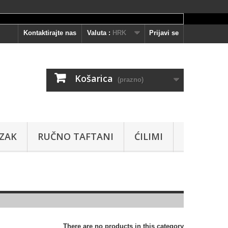
Kontaktirajte nas
Valuta :
HRK
Prijavi se
Košarica
(prazno)
AZAK
RUČNO TAFTANI
ĆILIMI
There are no products in this category