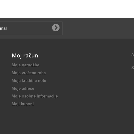
Moj račun
A
Moje narudžbe
S
Moja vraćena roba
Moje kreditne note
Moje adrese
Moje osobne informacije
Moji kuponi