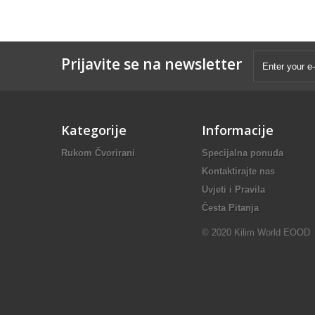
Prijavite se na newsletter
Kategorije
Informacije
Rukom Čvorirani
Specijalna ponuda
Kontaktirajte nas
Uvjeti i Pravila
Česta Pitanja
© 2020 Kilim World EOOD