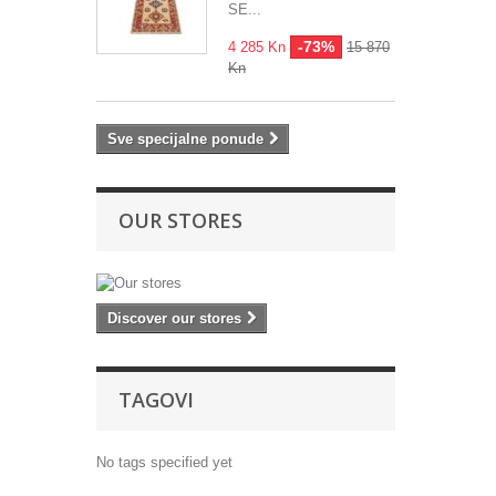
SE...
-73%
4 285 Kn
15 870
Kn
Sve specijalne ponude
OUR STORES
Discover our stores
TAGOVI
No tags specified yet