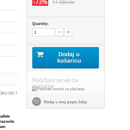
-73%
11 580 Kn
Quantity:
Dodaj u
košaricu
Podržani servisi za
plaćanja:
OKU OD 7
Dodaj u moj popis želja
nađete
,nazovite
Vam