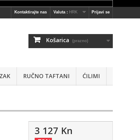
Kontaktirajte nas
Valuta :
HRK
Prijavi se
Košarica
(prazno)
AZAK
RUČNO TAFTANI
ĆILIMI
3 127 Kn