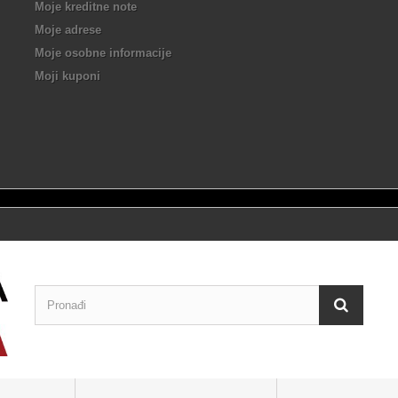
Moje kreditne note
Moje adrese
Moje osobne informacije
Moji kuponi