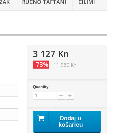
AZAK
RUČNO TAFTANI
ĆILIMI
3 127 Kn
-73%
11 580 Kn
Quantity:
Dodaj u
košaricu