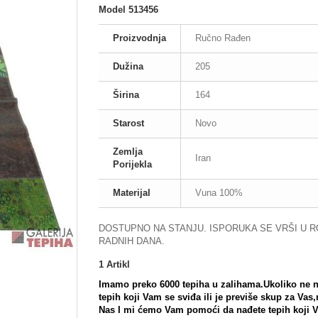
Model
513456
Proizvodnja
Ručno Rađen
Dužina
205
Širina
164
Starost
Novo
Zemlja
Iran
Porijekla
Materijal
Vuna 100%
DOSTUPNO NA STANJU. ISPORUKA SE VRŠI U R
RADNIH DANA.
1
Artikl
Imamo preko 6000 tepiha u zalihama.Ukoliko ne 
tepih koji Vam se sviđa ili je previše skup za Vas
Nas I mi ćemo Vam pomoći da nađete tepih koji 