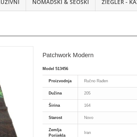
UZIVNI
NOMADSKI & SEOSKI
ZIEGLER - K
Patchwork Modern
Model
513456
Proizvodnja
Ručno Rađen
Dužina
205
Širina
164
Starost
Novo
Zemlja
Iran
Porijekla