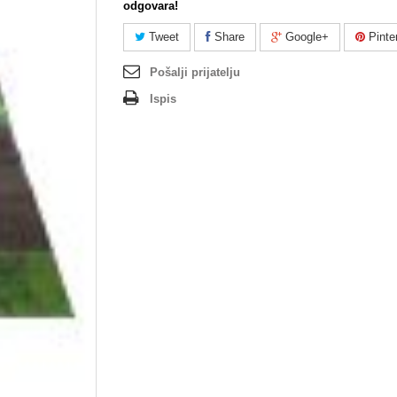
odgovara!
Tweet
Share
Google+
Pinte
Pošalji prijatelju
Ispis