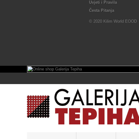
Uvjeti i Pravila
Česta Pitanja
© 2020 Kilim World EOOD