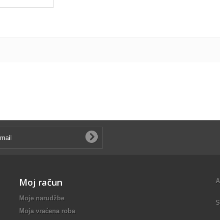
Moj račun
A
Moje narudžbe
S
Moja vraćena roba