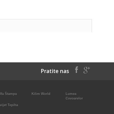
Pratite nas
lfa Štampa
Kilim World
Lumea
Covoarelor
vijet Tepiha