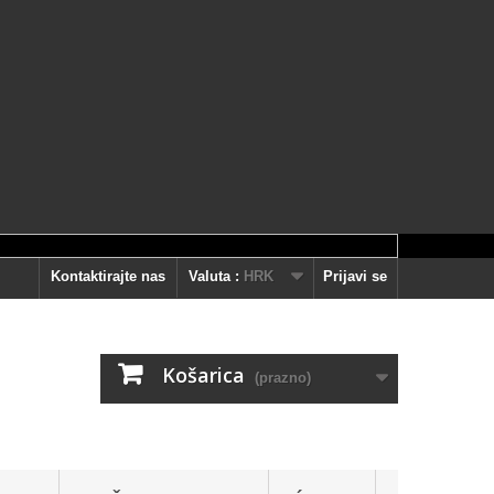
Kontaktirajte nas
Valuta :
HRK
Prijavi se
Košarica
(prazno)