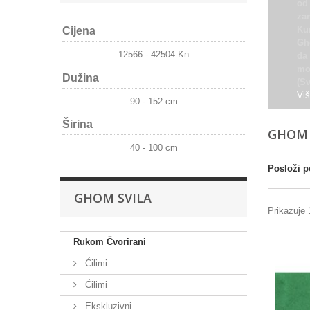
od 
zam
Ku
Cijena
Gh
12566 - 42504 Kn
da 
mot
Dužina
(S
Vi
90 - 152 cm
Širina
GHOM 
40 - 100 cm
Posloži p
GHOM SVILA
Prikazuje 
Rukom Čvorirani
Ćilimi
Ćilimi
Ekskluzivni