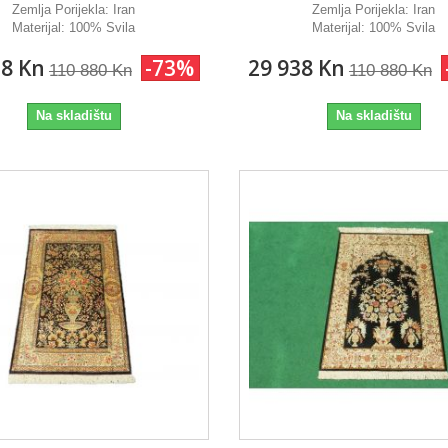
Zemlja Porijekla:
Iran
Zemlja Porijekla:
Iran
Materijal:
100% Svila
Materijal:
100% Svila
38 Kn
-73%
29 938 Kn
110 880 Kn
110 880 Kn
Na skladištu
Na skladištu