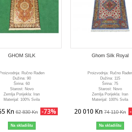
GHOM SILK
Ghom Silk Royal
Proizvodnja:
Ručno Rađen
Proizvodnja:
Ručno Rađe
Dužina:
90
Dužina:
115
Širina:
60
Širina:
75
Starost:
Novo
Starost:
Novo
Zemlja Porijekla:
Iran
Zemlja Porijekla:
Iran
Materijal:
100% Svila
Materijal:
100% Svila
65 Kn
-73%
20 010 Kn
62 830 Kn
74 110 Kn
Na skladištu
Na skladištu