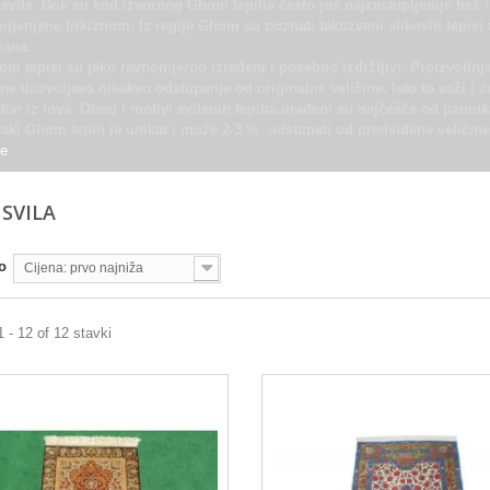
svile. Dok su kod izvornog Ghom tepiha često još najzastupljenije bež i
ijenjene tirkiznom. Iz regije Ghom su poznati takozvani slikoviti tepis
rana.
om tepisi su jako ravnomjerno izrađeni i posebno izdržljivi. Proizvodn
ne dozvoljava nikakvo odstupanje od originalne veličine. Isto to važi i z
ivi iz lova. Obod i motivi svilenih tepiha urađeni su najčešće od pamuk
vaki Ghom tepih je unikat i može 2-3 % odstupati od predviđene veličine
še
SVILA
o
Cijena: prvo najniža
1 - 12 of 12 stavki