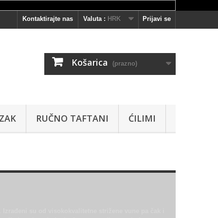
Kontaktirajte nas
Valuta :
HRK
Prijavi se
Košarica
(prazno)
AZAK
RUČNO TAFTANI
ĆILIMI
. Izrađeni su od visokokvalitetne strižene vune pa čak i