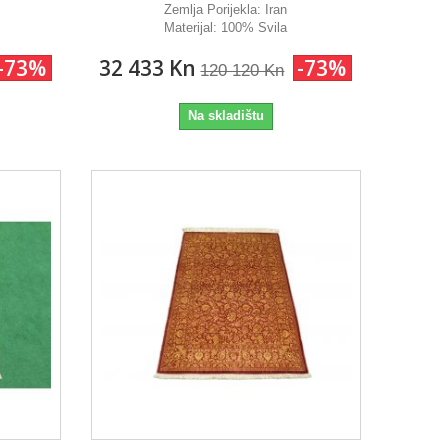
Zemlja Porijekla:
Iran
Materijal:
100% Svila
-73%
32 433 Kn
-73%
120 120 Kn
Na skladištu