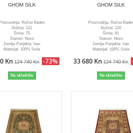
GHOM SILK
GHOM SILK
Proizvodnja:
Ručno Rađen
Proizvodnja:
Ručno Rađe
Dužina:
121
Dužina:
120
Širina:
75
Širina:
81
Starost:
Novo
Starost:
Novo
Zemlja Porijekla:
Iran
Zemlja Porijekla:
Iran
Materijal:
100% Svila
Materijal:
100% Svila
80 Kn
-73%
33 680 Kn
124 740 Kn
124 740 Kn
Na skladištu
Na skladištu