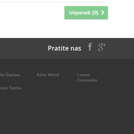
Usporedi (
0
)
Pratite nas
lfa Štampa
Kilim World
Lumea
Covoarelor
vijet Tepiha