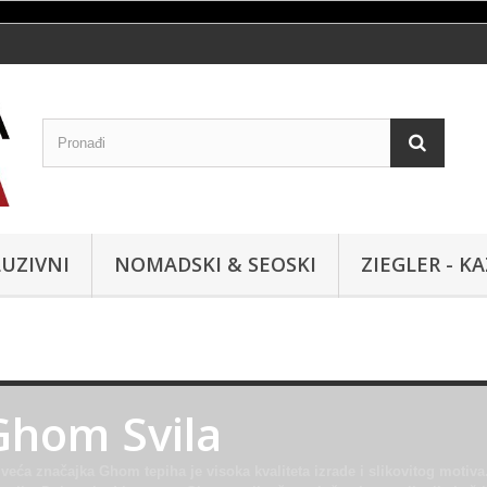
UZIVNI
NOMADSKI & SEOSKI
ZIEGLER - K
Ghom Svila
veća značajka Ghom tepiha je visoka kvaliteta izrade i slikovitog motiva