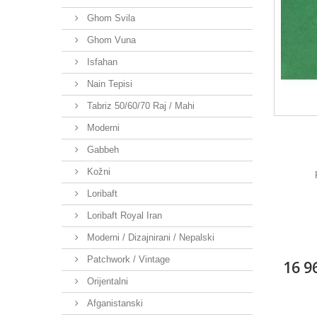
Ghom Svila
Ghom Vuna
Isfahan
Nain Tepisi
Tabriz 50/60/70 Raj / Mahi
Moderni
Gabbeh
Kožni
Loribaft
Loribaft Royal Iran
Moderni / Dizajnirani / Nepalski
Patchwork / Vintage
16 9
Orijentalni
Afganistanski