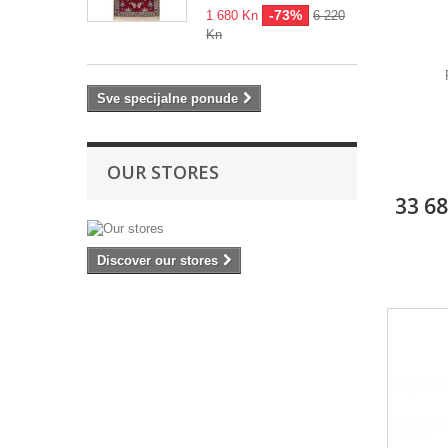
-73%
1 680 Kn
6 220
Kn
Sve specijalne ponude
OUR STORES
33 6
Discover our stores