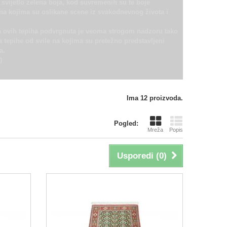
 svijetlo zelena boja, kod suvremenih su te boje
i na kojima su oslikane scene iz svakodnevnog života i
ja ovih tepiha podvrgnuta je veoma strogom nadzoru tako
a tepihe od svile na kojima su pretežno predstavljeni
a.
)
Ima 12 proizvoda.
Pogled:
Mreža
Popis
Usporedi (
0
)