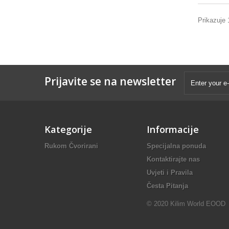
Prikazuje 
Prijavite se na newsletter
Kategorije
Informacije
Rukom Čvorirani
Specijalna ponuda
Kontaktirajte nas
Uvjeti i Pravila
Česta Pitanja
© 2020 Kilim World EOOD