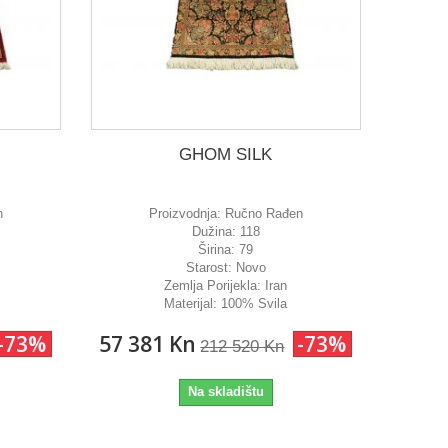
GHOM SILK
n
Proizvodnja:
Ručno Rađen
Dužina:
118
Širina:
79
Starost:
Novo
Zemlja Porijekla:
Iran
Materijal:
100% Svila
-73%
57 381 Kn
-73%
212 520 Kn
Na skladištu