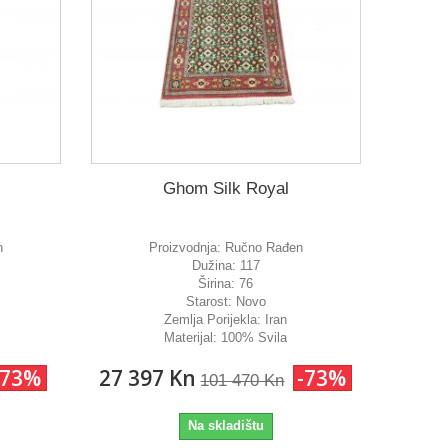
Ghom Silk Royal
n
Proizvodnja:
Ručno Rađen
Dužina:
117
Širina:
76
Starost:
Novo
Zemlja Porijekla:
Iran
Materijal:
100% Svila
-73%
27 397 Kn
-73%
101 470 Kn
Na skladištu