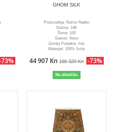
GHOM SILK
n
Proizvodnja:
Ručno Rađen
Dužina:
148
Širina:
100
Starost:
Novo
Zemlja Porijekla:
Iran
Materijal:
100% Svila
-73%
44 907 Kn
-73%
166 320 Kn
Na skladištu