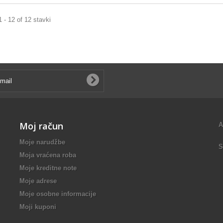
1 - 12 of 12 stavki
Moj račun
A
Moje narudžbe
S
Moja vraćena roba
Moje kreditne note
Moje adrese
Moje osobne informacije
Moji kuponi