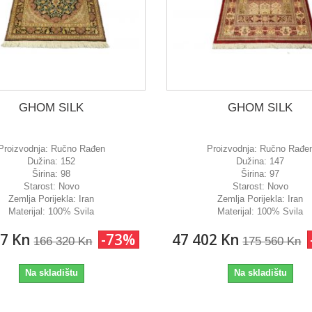
GHOM SILK
GHOM SILK
Proizvodnja:
Ručno Rađen
Proizvodnja:
Ručno Rađe
Dužina:
152
Dužina:
147
Širina:
98
Širina:
97
Starost:
Novo
Starost:
Novo
Zemlja Porijekla:
Iran
Zemlja Porijekla:
Iran
Materijal:
100% Svila
Materijal:
100% Svila
07 Kn
-73%
47 402 Kn
166 320 Kn
175 560 Kn
Na skladištu
Na skladištu