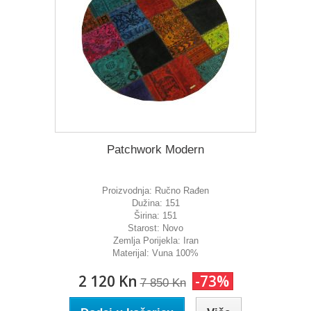
Patchwork Modern
Proizvodnja:
Ručno Rađen
Dužina:
151
Širina:
151
Starost:
Novo
Zemlja Porijekla:
Iran
Materijal:
Vuna 100%
2 120 Kn
-73%
7 850 Kn