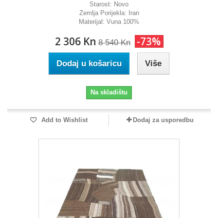
Starost:
Novo
Zemlja Porijekla:
Iran
Materijal:
Vuna 100%
2 306 Kn
-73%
8 540 Kn
Dodaj u košaricu
Više
Na skladištu
Add to Wishlist
Dodaj za usporedbu