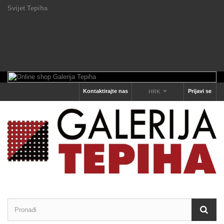
Svijet Tepiha
Kontaktirajte nas
Prijavi se
HRK