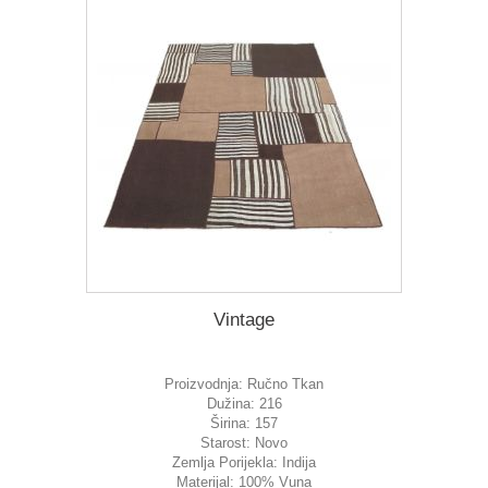
Vintage
Proizvodnja:
Ručno Tkan
Dužina:
216
Širina:
157
Starost:
Novo
Zemlja Porijekla:
Indija
Materijal:
100% Vuna