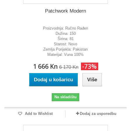
Patchwork Modern
Proizvodnja:
Ručno Rađen
Dužina:
150
Širina:
81
Starost:
Novo
Zemlja Porijekla:
Pakistan
Materijal:
Vuna 100%
1 666 Kn
-73%
6 170 Kn
Dodaj u košaricu
Više
Na skladištu
Add to Wishlist
Dodaj za usporedbu