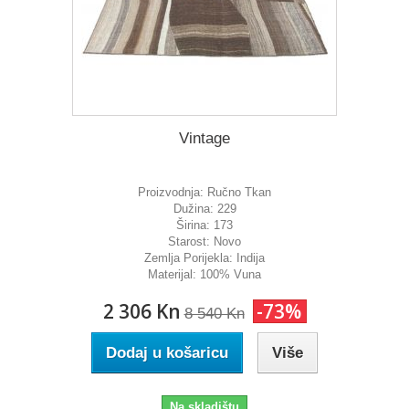
Vintage
Proizvodnja:
Ručno Tkan
Dužina:
229
Širina:
173
Starost:
Novo
Zemlja Porijekla:
Indija
Materijal:
100% Vuna
2 306 Kn
-73%
8 540 Kn
Dodaj u košaricu
Više
Na skladištu