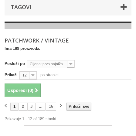
TAGOVI
PATCHWORK / VINTAGE
Ima 189 proizvoda.
Posloži po
Cijena: prvo najniža
Prikaži
po stranici
12
Usporedi (
0
)
1
2
3
...
16
Prikaži sve
Prikazuje 1 - 12 of 189 stavki