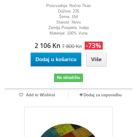
Proizvodnja:
Ručno Tkan
Dužina:
235
Širina:
154
Starost:
Novo
Zemlja Porijekla:
Indija
Materijal:
100% Vuna
2 106 Kn
-73%
7 800 Kn
Dodaj u košaricu
Više
Na skladištu
Add to Wishlist
Dodaj za usporedbu