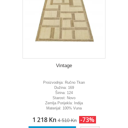
Vintage
Proizvodnja:
Ručno Tkan
Dužina:
169
Širina:
124
Starost:
Novo
Zemlja Porijekla:
Indija
Materijal:
100% Vuna
1 218 Kn
-73%
4 510 Kn