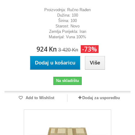
Proizvodnja:
Ručno Rađen
Dužina:
100
Širina:
100
Starost:
Novo
Zemlja Porijekla:
Iran
Materijal:
Vuna 100%
924 Kn
-73%
3 420 Kn
Dodaj u košaricu
Više
Na skladištu
Add to Wishlist
Dodaj za usporedbu