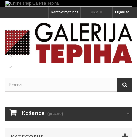
Kontaktirajte nas
Prijavi se
HRK
Košarica
(prazno)
KATEGORIJE