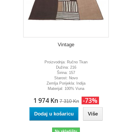
Vintage
Proizvodnja:
Ručno Tkan
Dužina:
216
Širina:
157
Starost:
Novo
Zemlja Porijekla:
Indija
Materijal:
100% Vuna
1 974 Kn
-73%
7 310 Kn
Dodaj u košaricu
Više
Na skladištu