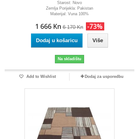
Starost:
Novo
Zemlja Porijekla:
Pakistan
Materijal:
Vuna 100%
1 666 Kn
-73%
6 170 Kn
Dodaj u košaricu
Više
Na skladištu
Add to Wishlist
Dodaj za usporedbu