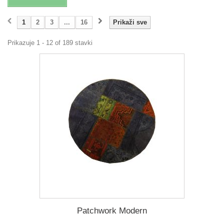
1
2
3
...
16
Prikaži sve
Prikazuje 1 - 12 of 189 stavki
Patchwork Modern