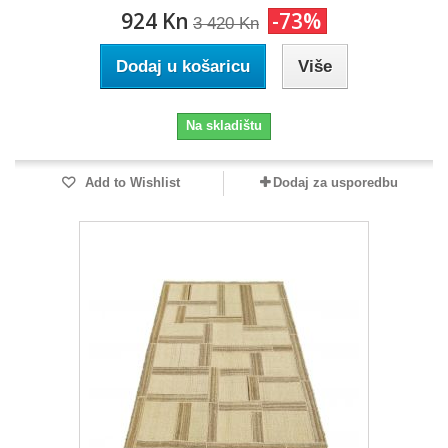
924 Kn
-73%
3 420 Kn
Dodaj u košaricu
Više
Na skladištu
Add to Wishlist
Dodaj za usporedbu