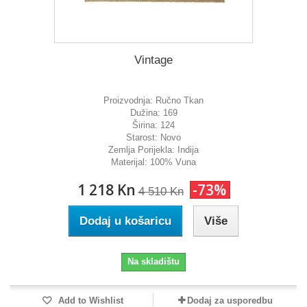
Vintage
Proizvodnja:
Ručno Tkan
Dužina:
169
Širina:
124
Starost:
Novo
Zemlja Porijekla:
Indija
Materijal:
100% Vuna
1 218 Kn
-73%
4 510 Kn
Dodaj u košaricu
Više
Na skladištu
Add to Wishlist
Dodaj za usporedbu