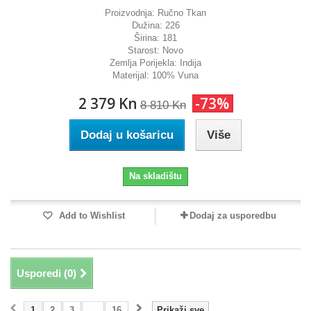
Proizvodnja:
Ručno Tkan
Dužina:
226
Širina:
181
Starost:
Novo
Zemlja Porijekla:
Indija
Materijal:
100% Vuna
2 379 Kn
-73%
8 810 Kn
Dodaj u košaricu
Više
Na skladištu
Add to Wishlist
Dodaj za usporedbu
Usporedi (
0
)
1
2
3
...
16
Prikaži sve